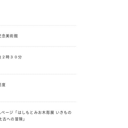
記念美術館
後２時３０分
程度
ムページ「はしもとみお木彫展 いきもの
太古への冒険」