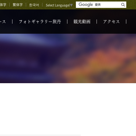
体字
繁体字
한국어
Select Language
▼
ース
フォトギャラリー旅丹
観光動画
アクセス