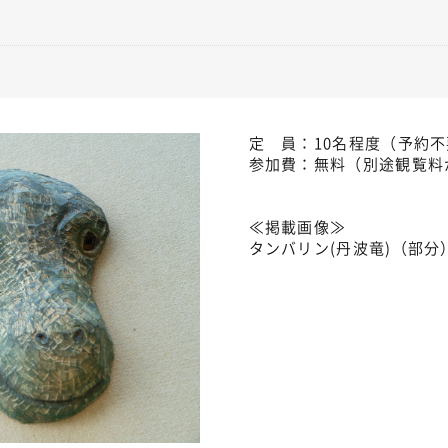
定 員：10名程度（予約
参加費：無料（別途観覧料
≪掲載画像≫
タンバリン(丹波竜)（部分）+2