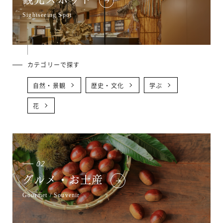
Sightseeing Spot
カテゴリーで探す
自然・景観
歴史・文化
学ぶ
花
02
グルメ・お土産
Gourmet / Souvenir