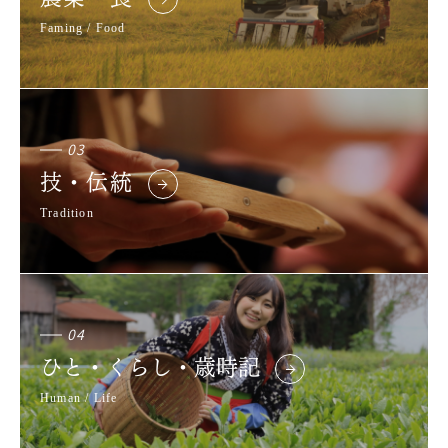
Faming / Food
03
技・伝統
Tradition
04
ひと・くらし・歳時記
Human / Life