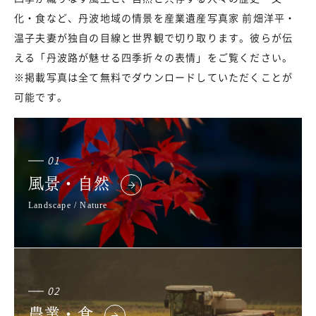
化・食など、丹波地域の情景を産業遺産写真家 前畑洋平・
温子夫妻が独自の目線と世界観で切り取ります。彼らが伝
える「丹波路が魅せる四季折々の表情」をご覧ください。
※掲載写真は全て無料でダウンロードしていただくことが
可能です。
01
風景・自然
Landscape / Nature
02
農業・食