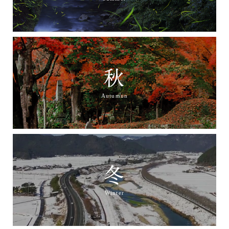
秋
Autumun
冬
Winter