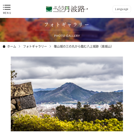
Language
フォトギャラリー
PHOTO GALLERY
ホーム
フォトギャラリー
篠山城の三の丸から臨む八上城跡（高城山）