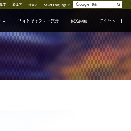
体字
繁体字
한국어
Select Language
▼
ース
フォトギャラリー旅丹
観光動画
アクセス