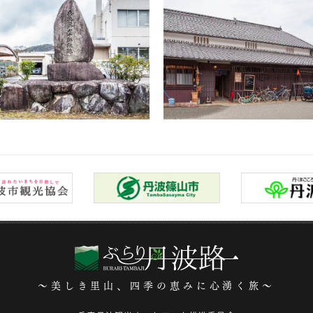
～美しき里山、四季の恵みに心湧く旅～