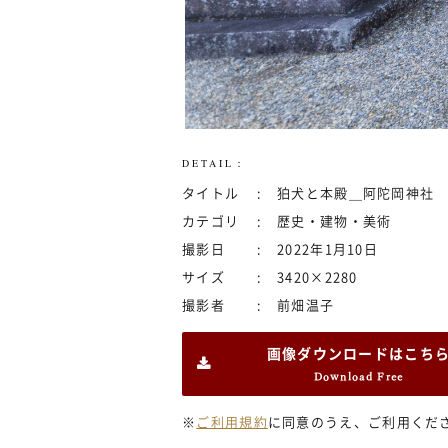
DETAIL：
タイトル
狛犬と本殿＿阿陀岡神社
カテゴリ
歴史・建物・美術
撮影日
2022年1月10日
サイズ
3420×2280
撮影者
前畑温子
画像ダウンロードはこち
Download Free
※
ご利用規約
に同意のうえ、ご利用くだ