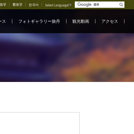
体字
繁体字
한국어
Select Language
▼
ース
フォトギャラリー旅丹
観光動画
アクセス