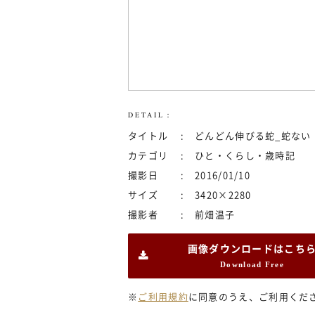
DETAIL：
タイトル
どんどん伸びる蛇_蛇ない
カテゴリ
ひと・くらし・歳時記
撮影日
2016/01/10
サイズ
3420×2280
撮影者
前畑温子
画像ダウンロードはこち
Download Free
※
ご利用規約
に同意のうえ、ご利用くだ