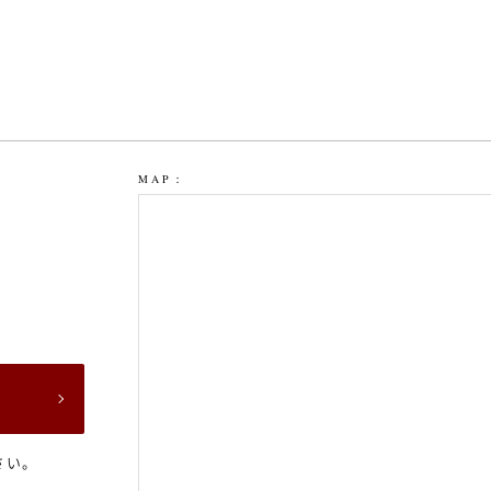
MAP：
ら
さい。