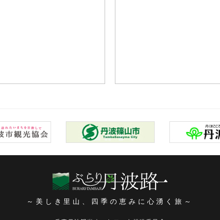
～美しき里山、四季の恵みに心湧く旅～