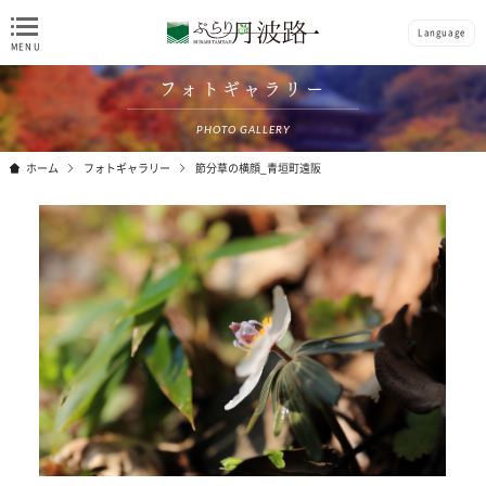
Language
フォトギャラリー
PHOTO GALLERY
ホーム
フォトギャラリー
節分草の横顔_青垣町遠阪