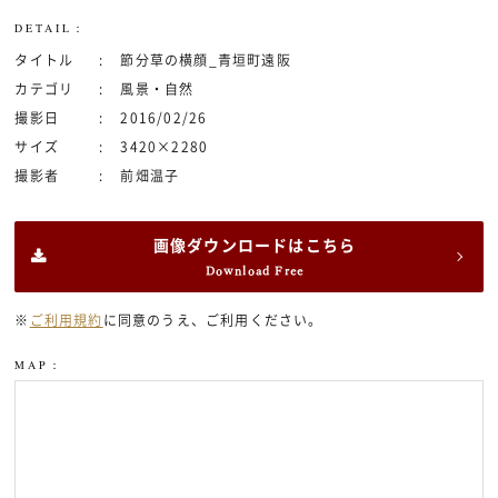
DETAIL：
タイトル
節分草の横顔_青垣町遠阪
カテゴリ
風景・自然
撮影日
2016/02/26
サイズ
3420×2280
撮影者
前畑温子
画像ダウンロードはこちら
Download Free
※
ご利用規約
に同意のうえ、ご利用ください。
MAP：