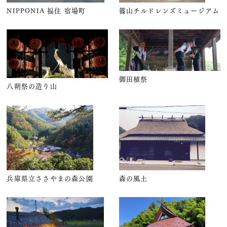
NIPPONIA 福住 宿場町
篠山チルドレンズミュージアム
御田植祭
八朔祭の造り山
兵庫県立ささやまの森公園
森の風土